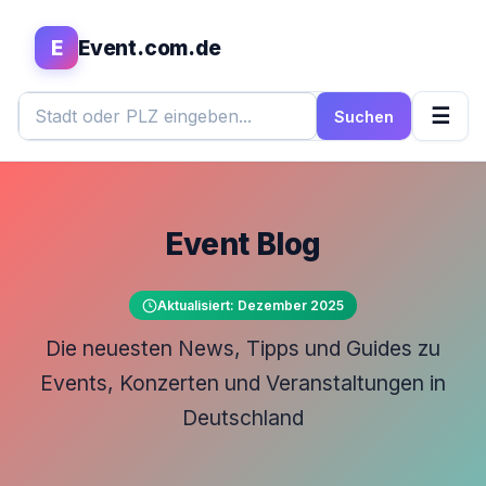
E
Event.com.de
☰
Suchen
Event Blog
Aktualisiert: Dezember 2025
Die neuesten News, Tipps und Guides zu
Events, Konzerten und Veranstaltungen in
Deutschland