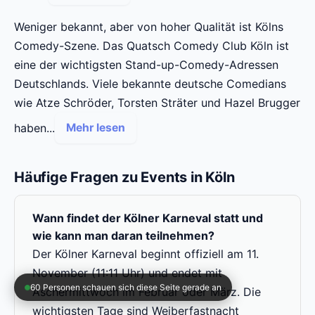
Weniger bekannt, aber von hoher Qualität ist Kölns
Comedy-Szene. Das Quatsch Comedy Club Köln ist
eine der wichtigsten Stand-up-Comedy-Adressen
Deutschlands. Viele bekannte deutsche Comedians
wie Atze Schröder, Torsten Sträter und Hazel Brugger
haben...
Mehr lesen
Häufige Fragen zu Events in Köln
Wann findet der Kölner Karneval statt und
wie kann man daran teilnehmen?
Der Kölner Karneval beginnt offiziell am 11.
November (11:11 Uhr) und endet mit
60 Personen schauen sich diese Seite gerade an
Aschermittwoch im Februar oder März. Die
wichtigsten Tage sind Weiberfastnacht