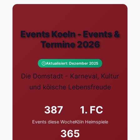
Events Koeln - Events &
Termine 2026
Aktualisiert: Dezember 2025
Die Domstadt - Karneval, Kultur
und kölsche Lebensfreude
387
1. FC
Events diese Woche
Köln Heimspiele
365