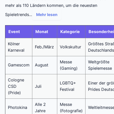
mehr als 110 Ländern kommen, um die neuesten
Spieletrends...
Mehr lesen
Event
Monat
Kategorie
Besonderhei
Kölner
Größtes Stra
Feb./März
Volkskultur
Karneval
Deutschlands
Messe
Weltgrößte
Gamescom
August
(Gaming)
Spielemesse
Cologne
LGBTQ+
Einer der grö
CSD
Juli
Festival
Prides Deuts
(Pride)
Alle 2
Messe
Photokina
Weltleitmess
Jahre
(Fotografie)