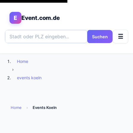
E
Event.com.de
☰
Suchen
Home
›
events koeln
Home
›
Events Koeln