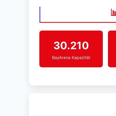

30.210
BayArena Kapazität