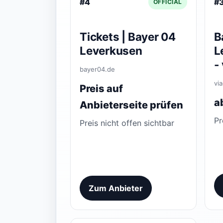
#4
#
OFFICIAL
Tickets | Bayer 04
B
Leverkusen
L
-
bayer04.de
vi
Preis auf
a
Anbieterseite prüfen
Pr
Preis nicht offen sichtbar
Zum Anbieter