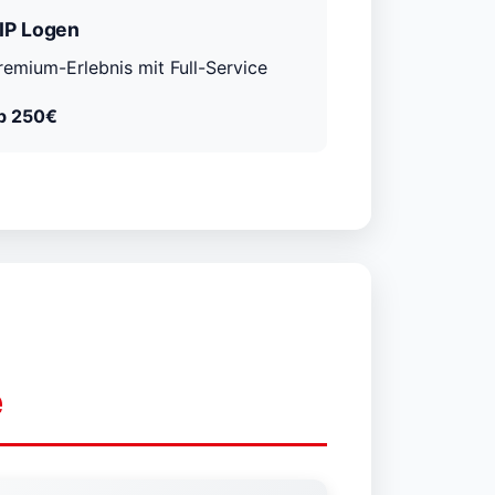
IP Logen
remium-Erlebnis mit Full-Service
b 250€
e