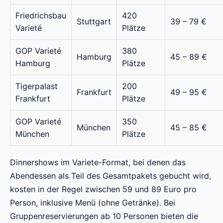
Friedrichsbau
420
Stuttgart
39 – 79 €
Varieté
Plätze
GOP Varieté
380
Hamburg
45 – 89 €
Hamburg
Plätze
Tigerpalast
200
Frankfurt
49 – 95 €
Frankfurt
Plätze
GOP Varieté
350
München
45 – 85 €
München
Plätze
Dinnershows im Variete-Format, bei denen das
Abendessen als Teil des Gesamtpakets gebucht wird,
kosten in der Regel zwischen 59 und 89 Euro pro
Person, inklusive Menü (ohne Getränke). Bei
Gruppenreservierungen ab 10 Personen bieten die