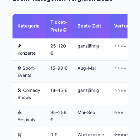
Ticket-
Kategorie
Beste Zeit
Verfügbark
Preis Ø
🎵
25–120
ganzjährig
⭐⭐⭐⭐⭐
Konzerte
€
⚽ Sport-
15–90 €
Aug–Mai
⭐⭐⭐⭐
Events
🎤 Comedy
18–45 €
ganzjährig
⭐⭐⭐⭐
Shows
🎪
95–259
Mai–Sep
⭐⭐⭐
Festivals
€
🛒
0 €
Wochenende
⭐⭐⭐⭐⭐