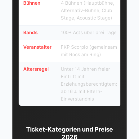
Bühnen
4 Bühnen (Hauptbühne,
Alternativ-Bühne, Club
Stage, Acoustic Stage)
Bands
100+ Acts über drei Tage
Veranstalter
FKP Scorpio (gemeinsam
mit Rock am Ring)
Altersregel
Unter 14 Jahren freier
Eintritt mit
Erziehungsberechtigtem;
ab 16 J. mit Eltern-
Einverständnis
Ticket-Kategorien und Preise
2026