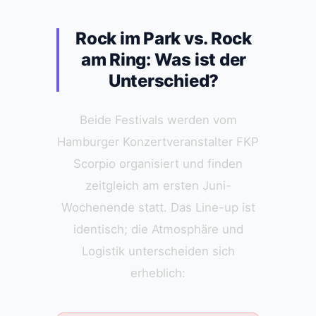
Rock im Park vs. Rock
am Ring: Was ist der
Unterschied?
Beide Festivals werden vom
Hamburger Konzertveranstalter FKP
Scorpio organisiert und finden
zeitgleich am ersten Juni-
Wochenende statt. Das Line-up ist
identisch; die Atmosphäre und
Logistik unterscheiden sich
erheblich: