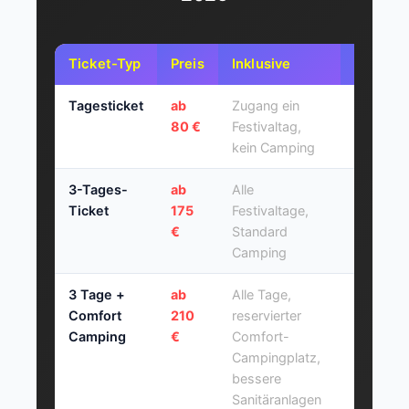
Ticket-Typ
Preis
Inklusive
Empfohl
Tagesticket
ab
Zugang ein
Tagesaus
80 €
Festivaltag,
Familien 
kein Camping
Kindern
3-Tages-
ab
Alle
Das beli
Ticket
175
Festivaltage,
Ticket
€
Standard
Camping
3 Tage +
ab
Alle Tage,
Komfort
Comfort
210
reservierter
orientier
Camping
€
Comfort-
Festival
Campingplatz,
bessere
Sanitäranlagen