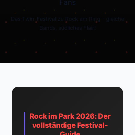
Fans
Das Twin-Festival zu Rock am Ring – gleiche
Bands, südliches Flair!
Rock im Park 2026: Der
vollständige Festival-
Guide