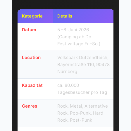
Kategorie
Details
Datum
5.–8. Juni 2026
(Camping ab Do.,
Festivaltage Fr.–So.)
Location
Volkspark Dutzendteich,
Bayernstraße 110, 90478
Nürnberg
Kapazität
ca. 80.000
Tagesbesucher pro Tag
Genres
Rock, Metal, Alternative
Rock, Pop-Punk, Hard
Rock, Post-Punk