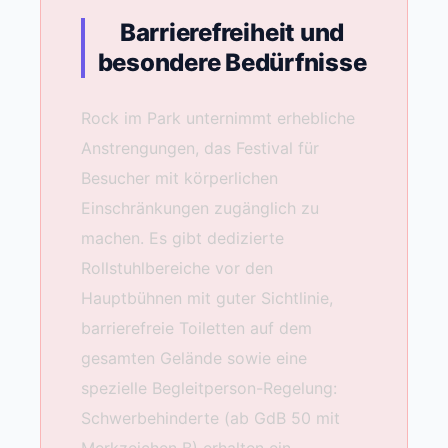
Barrierefreiheit und
besondere Bedürfnisse
Rock im Park unternimmt erhebliche
Anstrengungen, das Festival für
Besucher mit körperlichen
Einschränkungen zugänglich zu
machen. Es gibt dedizierte
Rollstuhlbereiche vor den
Hauptbühnen mit guter Sichtlinie,
barrierefreie Toiletten auf dem
gesamten Gelände sowie eine
spezielle Begleitperson-Regelung:
Schwerbehinderte (ab GdB 50 mit
Merkzeichen B) erhalten ein