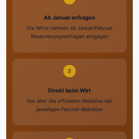
Ab Januar anfragen
Die Wirte nehmen ab Januar/Februar
Reservierungsanfragen entgegen
2
Direkt beim Wirt
Nur über die offiziellen Websites der
jeweiligen Festzelt-Betreiber