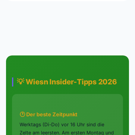
💡 Wiesn Insider-Tipps 2026
🕐 Der beste Zeitpunkt
Werktags (Di-Do) vor 16 Uhr sind die
Zelte am leersten. Am ersten Montag und