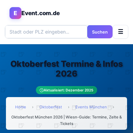
E
Event.com.de
☰
Suchen
Oktoberfest Termine & Infos
2026
Aktualisiert: Dezember 2025
Home
›
Oktoberfest
›
Events München
›
Oktoberfest München 2026 | Wiesn-Guide: Termine, Zelte &
Tickets