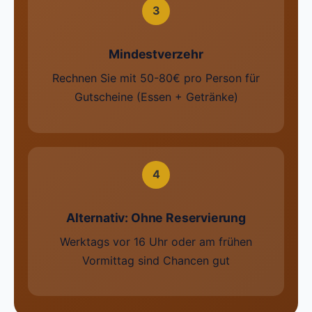
3
Mindestverzehr
Rechnen Sie mit 50-80€ pro Person für
Gutscheine (Essen + Getränke)
4
Alternativ: Ohne Reservierung
Werktags vor 16 Uhr oder am frühen
Vormittag sind Chancen gut