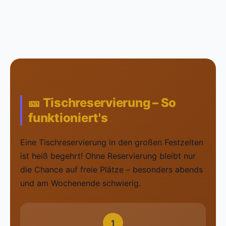
🎫 Tischreservierung – So
funktioniert's
Eine Tischreservierung in den großen Festzelten
ist heiß begehrt! Ohne Reservierung bleibt nur
die Chance auf freie Plätze – besonders abends
und am Wochenende schwierig.
1