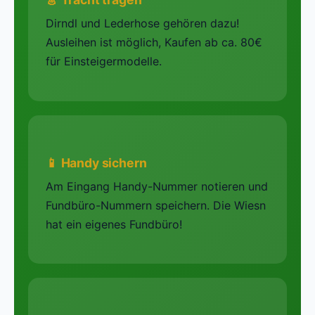
Dirndl und Lederhose gehören dazu!
Ausleihen ist möglich, Kaufen ab ca. 80€
für Einsteigermodelle.
📱 Handy sichern
Am Eingang Handy-Nummer notieren und
Fundbüro-Nummern speichern. Die Wiesn
hat ein eigenes Fundbüro!