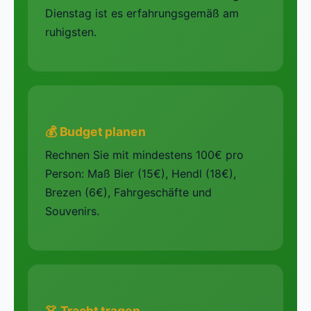
Dienstag ist es erfahrungsgemäß am
ruhigsten.
💰 Budget planen
Rechnen Sie mit mindestens 100€ pro
Person: Maß Bier (15€), Hendl (18€),
Brezen (6€), Fahrgeschäfte und
Souvenirs.
👗 Tracht tragen