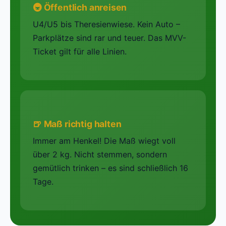
🚇 Öffentlich anreisen
U4/U5 bis Theresienwiese. Kein Auto –
Parkplätze sind rar und teuer. Das MVV-
Ticket gilt für alle Linien.
🍺 Maß richtig halten
Immer am Henkel! Die Maß wiegt voll
über 2 kg. Nicht stemmen, sondern
gemütlich trinken – es sind schließlich 16
Tage.