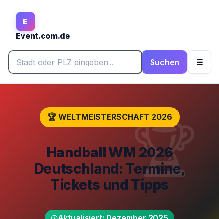
E
Event.com.de
Stadt oder PLZ eingeben...
Suchen
☰
🏆 WELTMEISTERSCHAFT 2026
Handball WM 2026
Deutschland: Termine,
Tickets und Tipps
Aktualisiert: Dezember 2025