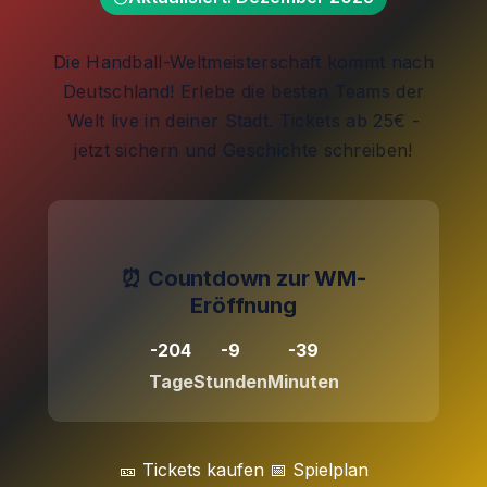
Die Handball-Weltmeisterschaft kommt nach
Deutschland! Erlebe die besten Teams der
Welt live in deiner Stadt. Tickets ab 25€ -
jetzt sichern und Geschichte schreiben!
⏰ Countdown zur WM-
Eröffnung
-204
-9
-39
Tage
Stunden
Minuten
🎫 Tickets kaufen 📅 Spielplan