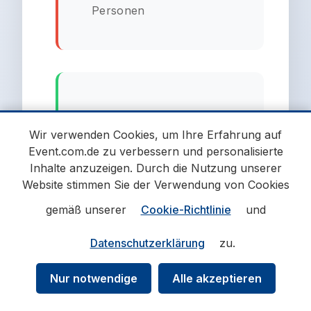
Personen
🎫 Ticket-Service
Wir verwenden Cookies, um Ihre Erfahrung auf
Event.com.de zu verbessern und personalisierte
Sichere Buchung mit
100%
Inhalte anzuzeigen. Durch die Nutzung unserer
Käuferschutz
. E-Tickets
Website stimmen Sie der Verwendung von Cookies
sofort per Email. Mobile
gemäß unserer
Cookie-Richtlinie
und
Tickets für spontane Events.
Kostenlose Stornierung bis
Datenschutzerklärung
zu.
24h vor Event.
Nur notwendige
Alle akzeptieren
✓ SSL-verschlüsselte
Bezahlung