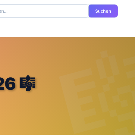
Suchen
26 🎼