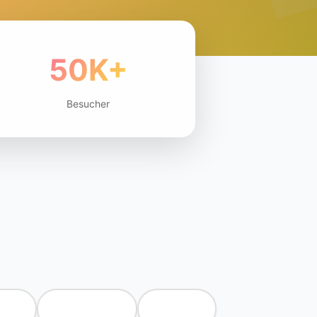
50K+
Besucher
ort
🍷 Kulinarik
💃 Party