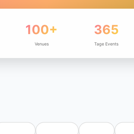
100+
365
Venues
Tage Events
🎭 Theater
⚽ Sp
🎪 Festivals
🎨 Kunst