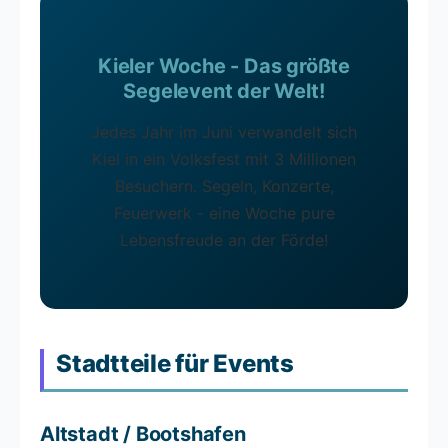
Kieler Woche - Das größte
Segelevent der Welt!
Jedes Jahr im Juni verwandelt sich
Kiel in ein Volksfest mit 3 Millionen
Besuchern. Segeln, Konzerte,
Feuerwerk - eine Woche pure
Lebensfreude an der Förde!
Stadtteile für Events
Altstadt / Bootshafen