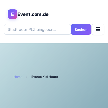
E
Event.com.de
☰
Suchen
Home
›
Events Kiel Heute