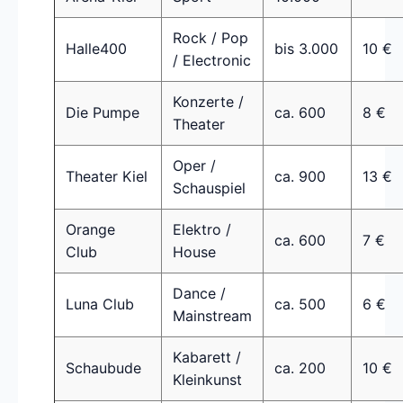
Rock / Pop
Halle400
bis 3.000
10 €
/ Electronic
Konzerte /
Die Pumpe
ca. 600
8 €
Theater
Oper /
Theater Kiel
ca. 900
13 €
Schauspiel
Orange
Elektro /
ca. 600
7 €
Club
House
Dance /
Luna Club
ca. 500
6 €
Mainstream
Kabarett /
Schaubude
ca. 200
10 €
Kleinkunst