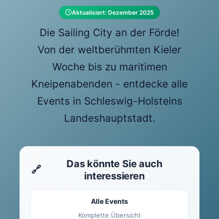
Aktualisiert: Dezember 2025
Die Sailing City an der Förde!
Von der weltberühmten Kieler
Woche bis zu maritimen
Kneipenabenden - entdecke alle
Events in Schleswig-Holsteins
Landeshauptstadt.
Das könnte Sie auch
🔗
interessieren
Alle Events
Komplette Übersicht