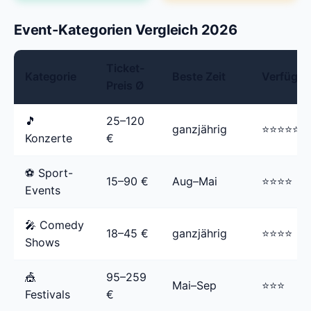
Event-Kategorien Vergleich 2026
Ticket-
Kategorie
Beste Zeit
Verfügba
Preis Ø
🎵
25–120
ganzjährig
⭐⭐⭐⭐⭐
Konzerte
€
⚽ Sport-
15–90 €
Aug–Mai
⭐⭐⭐⭐
Events
🎤 Comedy
18–45 €
ganzjährig
⭐⭐⭐⭐
Shows
🎪
95–259
Mai–Sep
⭐⭐⭐
Festivals
€