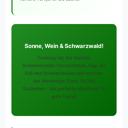
Sonne, Wein & Schwarzwald!
Freiburg hat die meisten
Sonnenstunden Deutschlands, liegt am
Fuß des Schwarzwalds und inmitten
der Weinberge. Dazu 30.000
Studenten - die perfekte Mischung für
gute Laune!