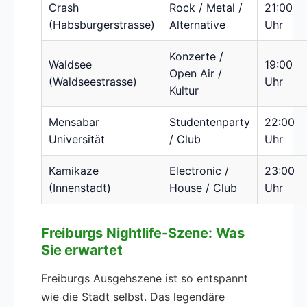
Crash
Rock / Metal /
21:00
(Habsburgerstrasse)
Alternative
Uhr
Konzerte /
Waldsee
19:00
Open Air /
(Waldseestrasse)
Uhr
Kultur
Mensabar
Studentenparty
22:00
Universität
/ Club
Uhr
Kamikaze
Electronic /
23:00
(Innenstadt)
House / Club
Uhr
Freiburgs Nightlife-Szene: Was
Sie erwartet
Freiburgs Ausgehszene ist so entspannt
wie die Stadt selbst. Das legendäre