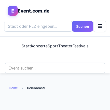
E
Event.com.de
☰
Suchen
Start
Konzerte
Sport
Theater
Festivals
Home
›
Deichbrand