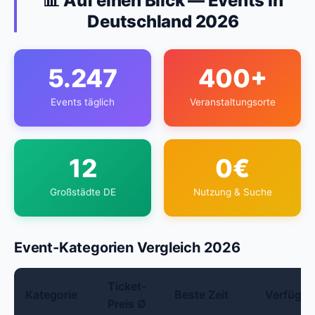
📊 Auf einen Blick — Events in
Deutschland 2026
5.247
400+
Events täglich
Veranstaltungsorte
12
0€
Großstädte DE
Nutzung & Suche
Event-Kategorien Vergleich 2026
Ticket-
Kategorie
Beste Zeit
Verfügba
Preis Ø