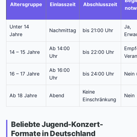
Begl
Altersgruppe
Einlasszeit
Abschlusszeit
notw
Unter 14
Ja,
Nachmittag
bis 21:00 Uhr
Jahre
Erwa
Ab 14:00
Empfo
14 – 15 Jahre
bis 22:00 Uhr
Uhr
Veran
Ab 16:00
16 – 17 Jahre
bis 24:00 Uhr
Nein 
Uhr
Keine
Ab 18 Jahre
Abend
Nein
Einschränkung
Beliebte Jugend-Konzert-
Formate in Deutschland