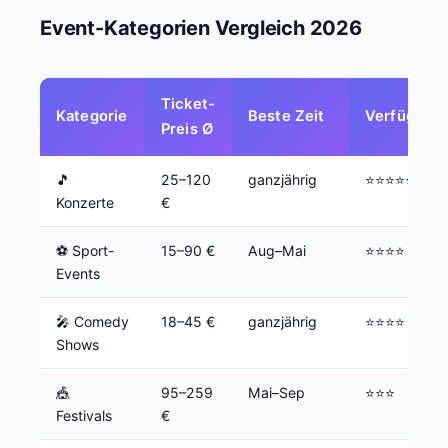
Event-Kategorien Vergleich 2026
Ticket-
Kategorie
Beste Zeit
Verfügbark
Preis Ø
🎵
25–120
ganzjährig
⭐⭐⭐⭐⭐
Konzerte
€
⚽ Sport-
15–90 €
Aug–Mai
⭐⭐⭐⭐
Events
🎤 Comedy
18–45 €
ganzjährig
⭐⭐⭐⭐
Shows
🎪
95–259
Mai–Sep
⭐⭐⭐
Festivals
€