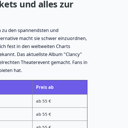
kets und alles zur
en zu den spannendsten und
lternative macht sie schwer einzuordnen,
sich fest in den weltweiten Charts
ekannt. Das aktuellste Album "Clancy"
elrechten Theaterevent gemacht. Fans in
ieten hat.
Preis ab
ab 55 €
ab 55 €
ab 55 €