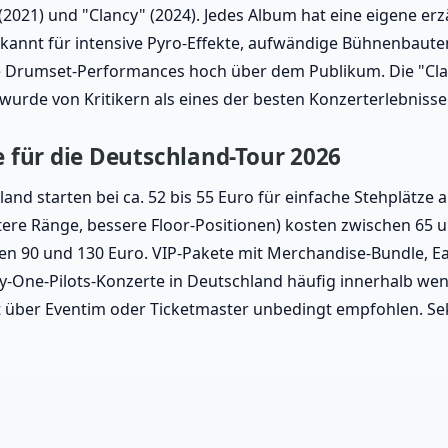
" (2021) und "Clancy" (2024). Jedes Album hat eine eigene er
ekannt für intensive Pyro-Effekte, aufwändige Bühnenbaute
 Drumset-Performances hoch über dem Publikum. Die "Clanc
urde von Kritikern als eines der besten Konzerterlebnisse
e für die Deutschland-Tour 2026
land starten bei ca. 52 bis 55 Euro für einfache Stehplätze 
ere Ränge, bessere Floor-Positionen) kosten zwischen 65 u
chen 90 und 130 Euro. VIP-Pakete mit Merchandise-Bundle, E
-One-Pilots-Konzerte in Deutschland häufig innerhalb weni
art über Eventim oder Ticketmaster unbedingt empfohlen. 