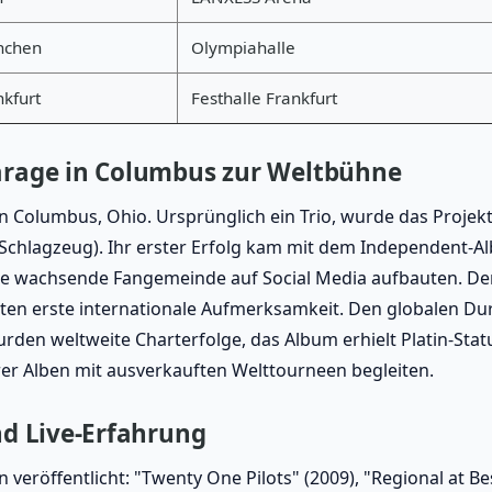
nchen
Olympiahalle
nkfurt
Festhalle Frankfurt
arage in Columbus zur Weltbühne
n Columbus, Ohio. Ursprünglich ein Trio, wurde das Projek
(Schlagzeug). Ihr erster Erfolg kam mit dem Independent-Al
ne wachsende Fangemeinde auf Social Media aufbauten. De
ten erste internationale Aufmerksamkeit. Den globalen Dur
urden weltweite Charterfolge, das Album erhielt Platin-Stat
hrer Alben mit ausverkauften Welttourneen begleiten.
nd Live-Erfahrung
veröffentlicht: "Twenty One Pilots" (2009), "Regional at Bes