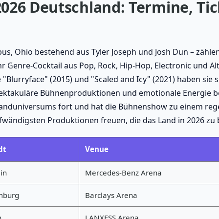
026 Deutschland: Termine, Tic
bus, Ohio bestehend aus Tyler Joseph und Josh Dun – zähl
r Genre-Cocktail aus Pop, Rock, Hip-Hop, Electronic und A
e "Blurryface" (2015) und "Scaled and Icy" (2021) haben sie 
 spektakuläre Bühnenproduktionen und emotionale Energie b
s Banduniversums fort und hat die Bühnenshow zu einem reg
fwändigsten Produktionen freuen, die das Land in 2026 zu b
dt
Venue
in
Mercedes-Benz Arena
mburg
Barclays Arena
n
LANXESS Arena