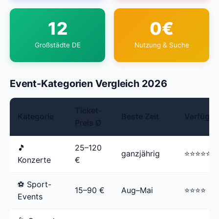
12
0€
Großstädte DE
Nutzung & Suche
Event-Kategorien Vergleich 2026
Ticket-
Kategorie
Beste Zeit
Verfügba
Preis Ø
🎵
25–120
ganzjährig
⭐⭐⭐⭐⭐
Konzerte
€
⚽ Sport-
15–90 €
Aug–Mai
⭐⭐⭐⭐
Events