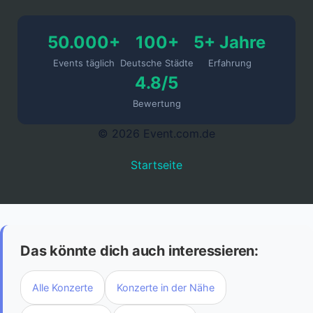
50.000+
100+
5+ Jahre
Events täglich
Deutsche Städte
Erfahrung
4.8/5
Bewertung
© 2026 Event.com.de
Startseite
Das könnte dich auch interessieren:
Alle Konzerte
Konzerte in der Nähe