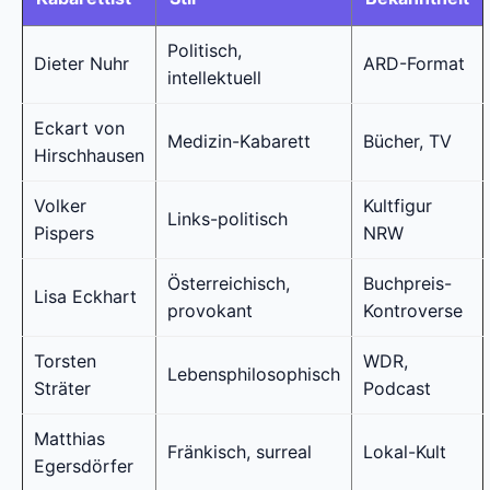
Politisch,
Dieter Nuhr
ARD-Format
intellektuell
Eckart von
Medizin-Kabarett
Bücher, TV
Hirschhausen
Volker
Kultfigur
Links-politisch
Pispers
NRW
Österreichisch,
Buchpreis-
Lisa Eckhart
provokant
Kontroverse
Torsten
WDR,
Lebensphilosophisch
Sträter
Podcast
Matthias
Fränkisch, surreal
Lokal-Kult
Egersdörfer