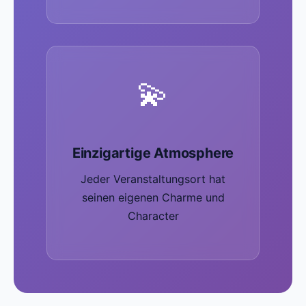
💫
Einzigartige Atmosphere
Jeder Veranstaltungsort hat
seinen eigenen Charme und
Character