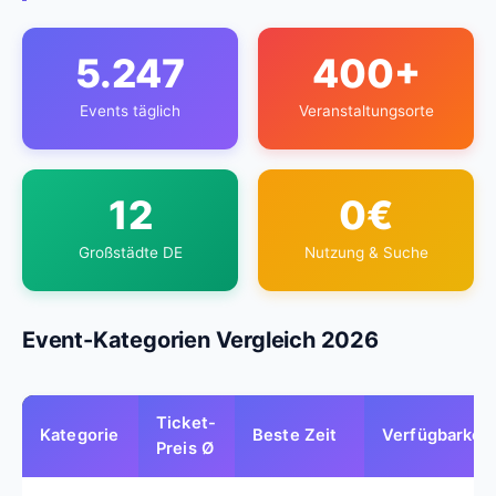
5.247
400+
Events täglich
Veranstaltungsorte
12
0€
Großstädte DE
Nutzung & Suche
Event-Kategorien Vergleich 2026
Ticket-
Kategorie
Beste Zeit
Verfügbarkeit
Preis Ø