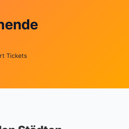
enende
t Tickets