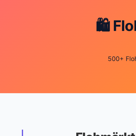
🛍️ F
500+ Flo